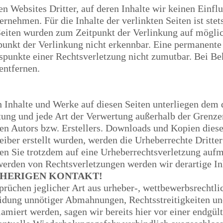
n Websites Dritter, auf deren Inhalte wir keinen Einfl
nehmen. Für die Inhalte der verlinkten Seiten ist stets
 Seiten wurden zum Zeitpunkt der Verlinkung auf mögli
unkt der Verlinkung nicht erkennbar. Eine permanente i
tspunkte einer Rechtsverletzung nicht zumutbar. Bei 
entfernen.
en Inhalte und Werke auf diesen Seiten unterliegen dem
itung und jede Art der Verwertung außerhalb der Grenze
n Autors bzw. Erstellers. Downloads und Kopien dieser 
reiber erstellt wurden, werden die Urheberrechte Dritte
lten Sie trotzdem auf eine Urheberrechtsverletzung au
erden von Rechtsverletzungen werden wir derartige In
HERIGEN KONTAKT!
rüchen jeglicher Art aus urheber-, wettbewerbsrechtl
idung unnötiger Abmahnungen, Rechtsstreitigkeiten und 
amiert werden, sagen wir bereits hier vor einer endgül