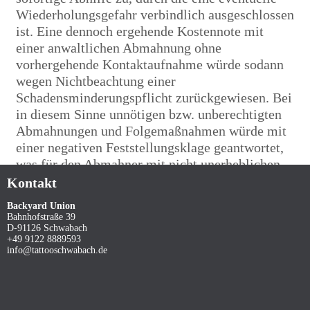
Wiederholungsgefahr verbindlich ausgeschlossen
ist. Eine dennoch ergehende Kostennote mit
einer anwaltlichen Abmahnung ohne
vorhergehende Kontaktaufnahme würde sodann
wegen Nichtbeachtung einer
Schadensminderungspflicht zurückgewiesen. Bei
in diesem Sinne unnötigen bzw. unberechtigten
Abmahnungen und Folgemaßnahmen würde mit
einer negativen Feststellungsklage geantwortet,
was für den Abmahner mit nicht unerheblichen
Kosten verbunden sein kann. Sollten Sie
Kontakt
trotzdem auf eine Urheberrechtsverletzung
Backyard Union
aufmerksam werden, bitten wir um einen
Bahnhofstraße 39
entsprechenden Hinweis. Bei Bekanntwerden von
D-91126 Schwabach
+49 9122 8889593
Rechtsverletzungen werden wir derartige Inhalte
info@tattooschwabach.de
umgehend entfernen.