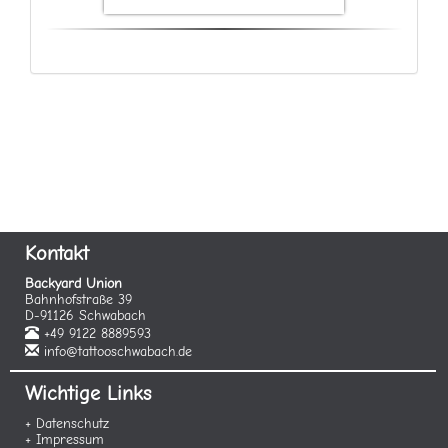
Kontakt
Backyard Union
Bahnhofstraße 39
D-91126 Schwabach
+49 9122 8889593
info@tattooschwabach.de
Wichtige Links
+ Datenschutz
+ Impressum