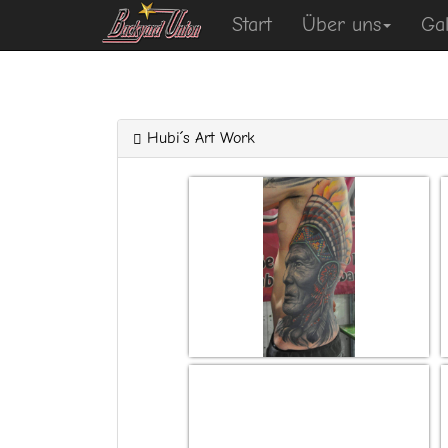
Start
Über uns
Gal
Hubi´s Art Work