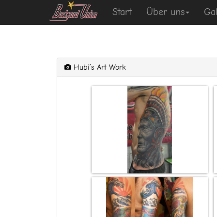
Start
Über uns
Gal
Hubi´s Art Work