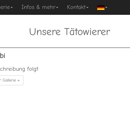
erie
Infos & mehr
Kontakt
Unsere Tätowierer
bi
chreibung folgt
r Gallerie »