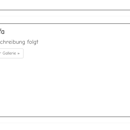
fa
chreibung folgt
r Gallerie »