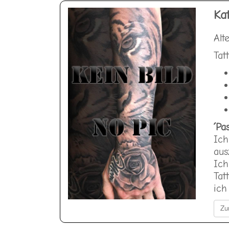
Ka
Alt
Tat
´Pa
Ich
aus
Ich
Tat
ich
Zu