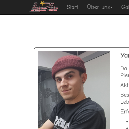
Start
Über uns
Gal
Ya
Da 
Pie
Akt
Bes
Leb
Erf