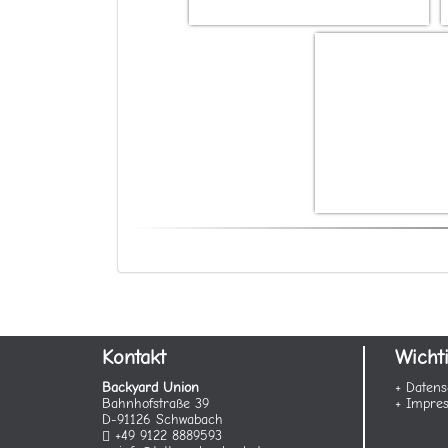
Kontakt
Wicht
Backyard Union
+ Datens
Bahnhofstraße 39
+ Impre
D-91126 Schwabach
+49 9122 8889593