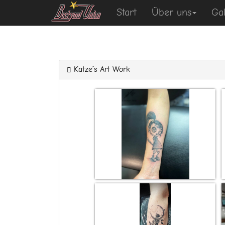
Start
Über uns
Gal
Katze´s Art Work