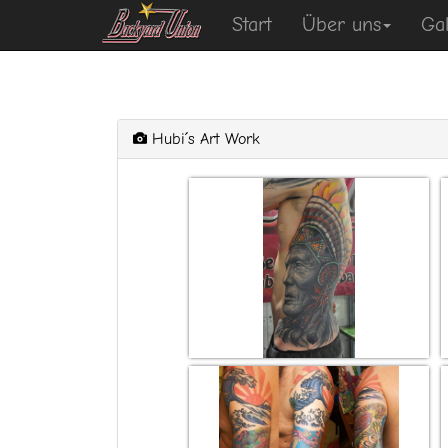
Start
Über uns
Gal
Hubi´s Art Work