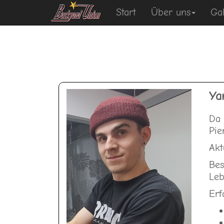
Start
Über uns
Gal
Ya
Da 
Pie
Akt
Bes
Leb
Erf